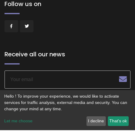
Follow us on
Receive all our news
Hello ! To improve your experience, we would like to activate
services for traffic analysis, external media and security. You can
change your mind at any time.
© 2026 - POITIERS LE CENTRE - Service operated by
Let me choose
I decline
That's ok
Smartfidelis