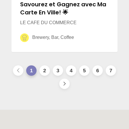
Savourez et Gagnez avec Ma
Carte En Ville! 🌟
LE CAFE DU COMMERCE
Brewery, Bar, Coffee
1
2
3
4
5
6
7