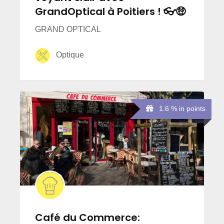
GrandOptical à Poitiers ! 👓🤑
GRAND OPTICAL
Optique
1.6 % in points
Café du Commerce: