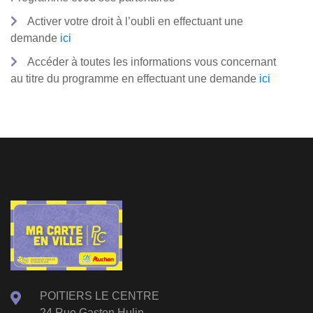
Activer votre droit à l’oubli en effectuant une
demande
ici
Accéder à toutes les informations vous concernant
au titre du programme en effectuant une demande
ici
POITIERS LE CENTRE
24 Rue Gaston Hulin