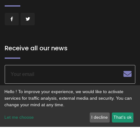
Receive all our news
Hello ! To improve your experience, we would like to activate
services for traffic analysis, external media and security. You can
change your mind at any time.
© 2026 - POITIERS LE CENTRE - Service operated by
Let me choose
I decline
That's ok
Smartfidelis