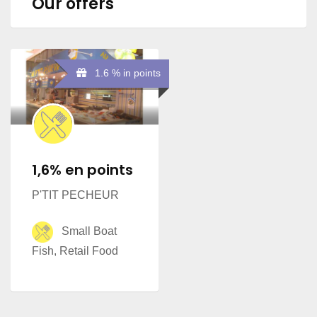
Our offers
1.6 % in points
1,6% en points
P'TIT PECHEUR
Small Boat
Fish, Retail Food