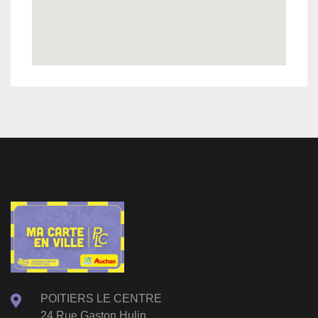
POITIERS LE CENTRE
24 Rue Gaston Hulin