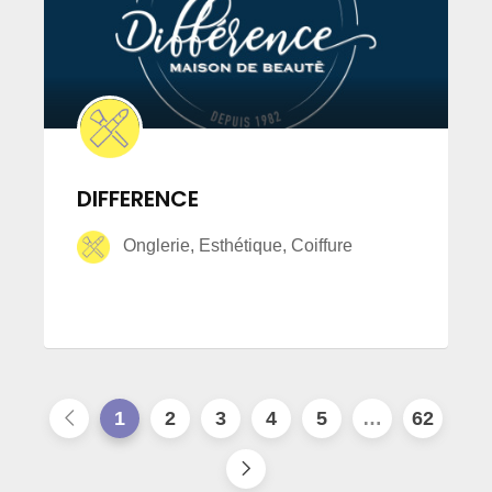
DIFFERENCE
Onglerie, Esthétique, Coiffure
1
2
3
4
5
…
62