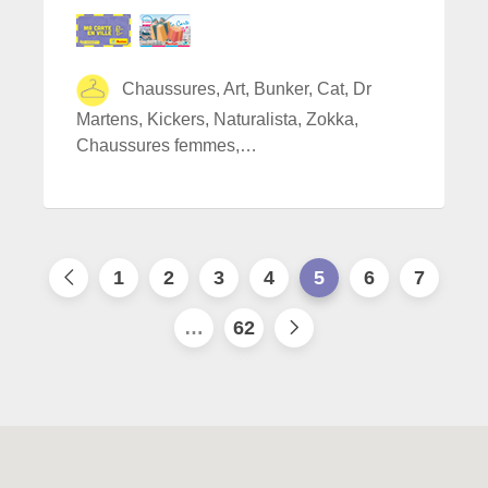
Chaussures, Art, Bunker, Cat, Dr
Martens, Kickers, Naturalista, Zokka,
Chaussures femmes,…
1
2
3
4
5
6
7
…
62