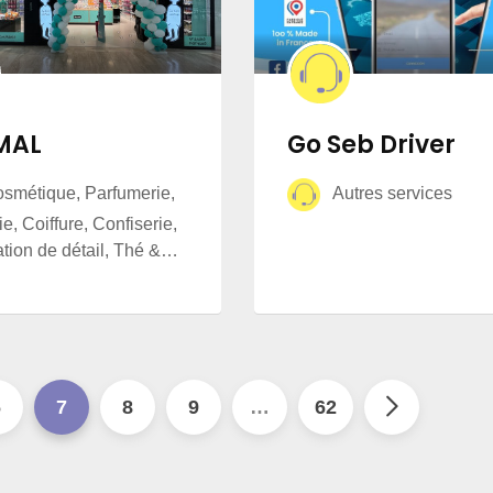
MAL
Go Seb Driver
métique, Parfumerie,
Autres services
e, Coiffure, Confiserie,
ation de détail, Thé &…
6
7
8
9
…
62