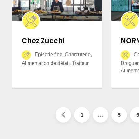
Chez Zucchi
NOR
Epicerie fine, Charcuterie,
Cos
Alimentation de détail, Traiteur
Drogueri
Aliment
1
…
5