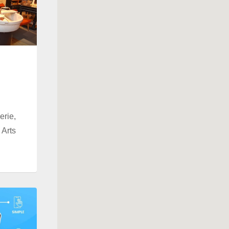
rie,
 Arts