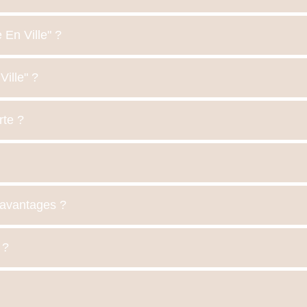
En Ville" ?
ille" ?
rte ?
avantages ?
 ?