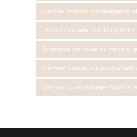
Combien de temps mon épargne est-ell
J'ai perdu ma carte, que dois-je faire ?
Je constate une fraude sur ma carte, qu
Comment associer une seconde carte à
Comment puis-je échanger ma carte temp