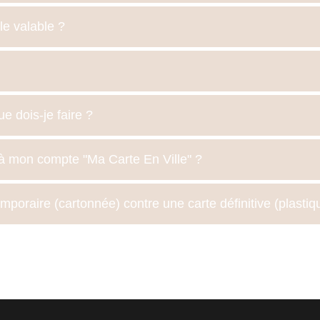
e valable ?
e dois-je faire ?
 mon compte "Ma Carte En Ville" ?
oraire (cartonnée) contre une carte définitive (plastiq