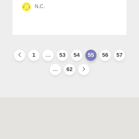
N.C.
1
…
53
54
55
56
57
…
62